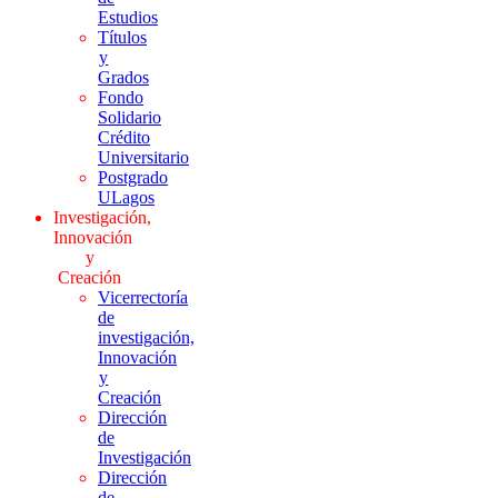
Estudios
Títulos
y
Grados
Fondo
Solidario
Crédito
Universitario
Postgrado
ULagos
Investigación,
Innovación
y
Creación
Vicerrectoría
de
investigación,
Innovación
y
Creación
Dirección
de
Investigación
Dirección
de