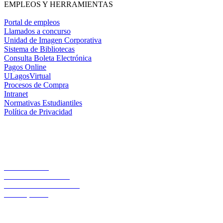
EMPLEOS Y HERRAMIENTAS
Portal de empleos
Llamados a concurso
Unidad de Imagen Corporativa
Sistema de Bibliotecas
Consulta Boleta Electrónica
Pagos Online
ULagosVirtual
Procesos de Compra
Intranet
Normativas Estudiantiles
Política de Privacidad
Casa Central
Lord Cochrane 1046
Teléfono 56 642333000
Osorno, Chile