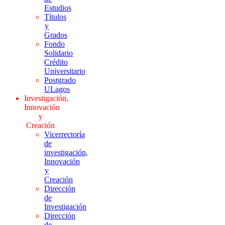
Estudios
Títulos
y
Grados
Fondo
Solidario
Crédito
Universitario
Postgrado
ULagos
Investigación,
Innovación
y
Creación
Vicerrectoría
de
investigación,
Innovación
y
Creación
Dirección
de
Investigación
Dirección
de