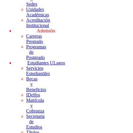
Sedes
Unidades
Académicas
Acreditación
Institucional
Admisión
Carreras
Pregrado
Programas
de
Postgrado
Estudiantes ULagos
Servicios
Estudiantiles
Becas
y
Beneficios
IDelfos
Matrícula
y
Cobranza
Secretaria
de
Estudios
Títulos