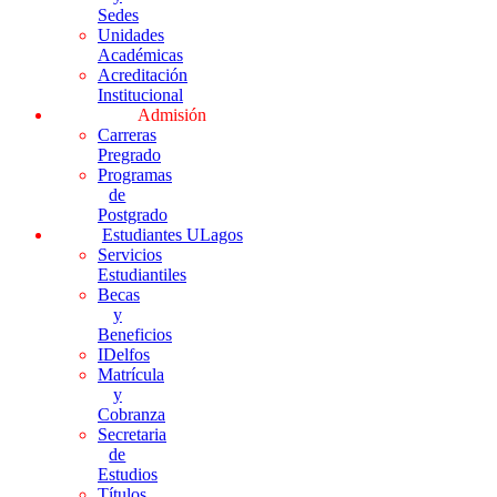
Sedes
Unidades
Académicas
Acreditación
Institucional
Admisión
Carreras
Pregrado
Programas
de
Postgrado
Estudiantes ULagos
Servicios
Estudiantiles
Becas
y
Beneficios
IDelfos
Matrícula
y
Cobranza
Secretaria
de
Estudios
Títulos