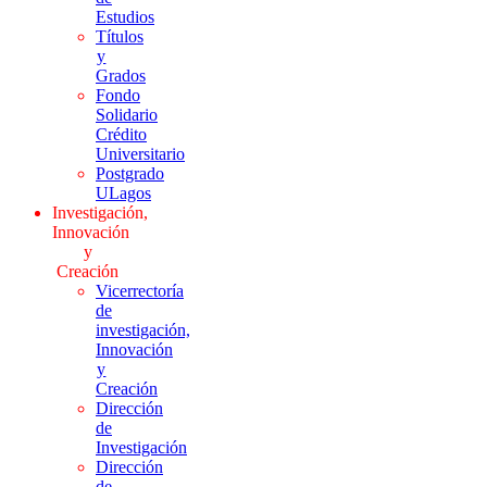
Estudios
Títulos
y
Grados
Fondo
Solidario
Crédito
Universitario
Postgrado
ULagos
Investigación,
Innovación
y
Creación
Vicerrectoría
de
investigación,
Innovación
y
Creación
Dirección
de
Investigación
Dirección
de