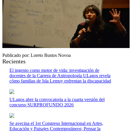
Publicado por: Loreto Bustos Novoa
Recientes
El ingenio como motor de vida: investigación de
docentes de la Carrera de Antropología ULagos revela
cómo familias de Isla Lemuy enfrentan la discapacidad
ULagos abre la convocatoria a la cuarta versión del
concurso SURPROFUNDO 2026
Se avecina el 1er Congreso Internacional en Artes,
Educación y Paisajes Contemporáneos; Pensar la