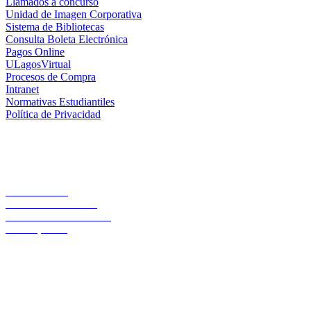
Llamados a concurso
Unidad de Imagen Corporativa
Sistema de Bibliotecas
Consulta Boleta Electrónica
Pagos Online
ULagosVirtual
Procesos de Compra
Intranet
Normativas Estudiantiles
Política de Privacidad
Casa Central
Lord Cochrane 1046
Teléfono 56 642333000
Osorno, Chile