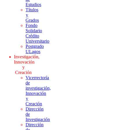
Estudios
Títulos
y
Grados
Fondo
Solidario
Crédito
Universitario
Postgrado
ULagos
Investigación,
Innovación
y
Creación
Vicerrectoría
de
investigación,
Innovación
y
Creación
Dirección
de
Investigación
Dirección
de