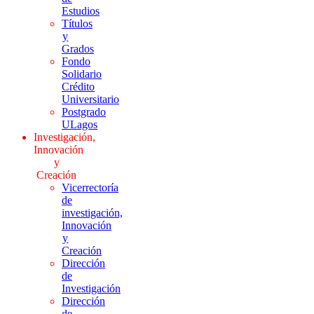
Estudios
Títulos
y
Grados
Fondo
Solidario
Crédito
Universitario
Postgrado
ULagos
Investigación,
Innovación
y
Creación
Vicerrectoría
de
investigación,
Innovación
y
Creación
Dirección
de
Investigación
Dirección
de