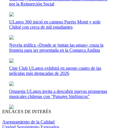
por la Reinserción Social
ULagos 360 inició en campus Puerto Montt y sede
Chiloé con cerca de mil estudiantes
Novela gráfica «Donde se juntan las aguas» cruza la
frontera para ser presentada en la Comarca Andina
Cine Club ULagos exhibirá en agosto cuatro de las
películas más destacadas de 2026
Orquesta ULagos invita a descubrir nuevas propuestas
musicales chilenas con “Paisajes Sinfónicos”
ENLACES DE INTERÉS
Aseguramiento de la Calidad
Unidad Seguimiento Egresados