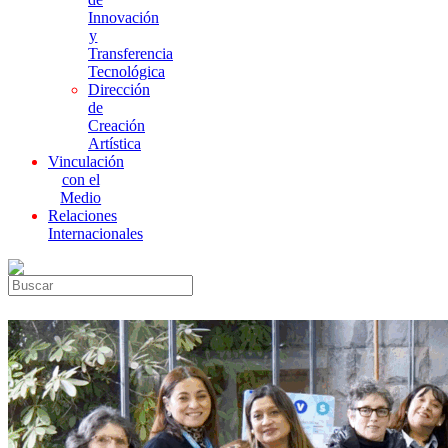
Innovación
y
Transferencia
Tecnológica
Dirección
de
Creación
Artística
Vinculación
con el
Medio
Relaciones
Internacionales