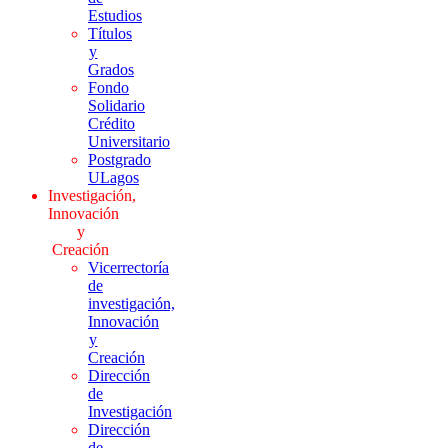
Estudios
Títulos
y
Grados
Fondo
Solidario
Crédito
Universitario
Postgrado
ULagos
Investigación,
Innovación
y
Creación
Vicerrectoría
de
investigación,
Innovación
y
Creación
Dirección
de
Investigación
Dirección
de