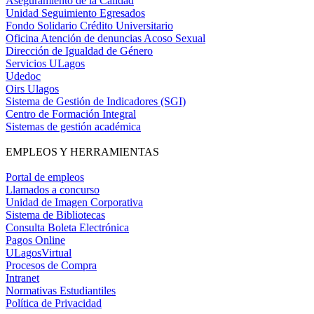
Aseguramiento de la Calidad
Unidad Seguimiento Egresados
Fondo Solidario Crédito Universitario
Oficina Atención de denuncias Acoso Sexual
Dirección de Igualdad de Género
Servicios ULagos
Udedoc
Oirs Ulagos
Sistema de Gestión de Indicadores (SGI)
Centro de Formación Integral
Sistemas de gestión académica
EMPLEOS Y HERRAMIENTAS
Portal de empleos
Llamados a concurso
Unidad de Imagen Corporativa
Sistema de Bibliotecas
Consulta Boleta Electrónica
Pagos Online
ULagosVirtual
Procesos de Compra
Intranet
Normativas Estudiantiles
Política de Privacidad