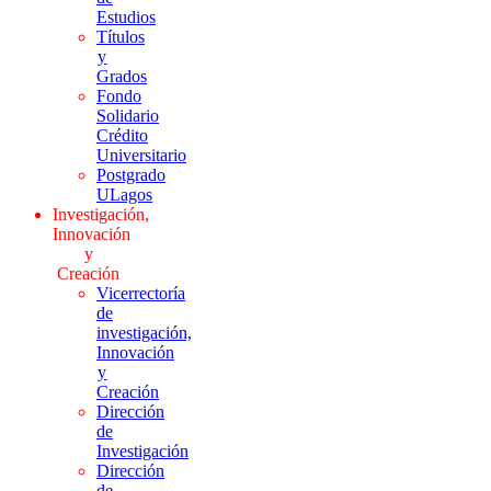
Estudios
Títulos
y
Grados
Fondo
Solidario
Crédito
Universitario
Postgrado
ULagos
Investigación,
Innovación
y
Creación
Vicerrectoría
de
investigación,
Innovación
y
Creación
Dirección
de
Investigación
Dirección
de