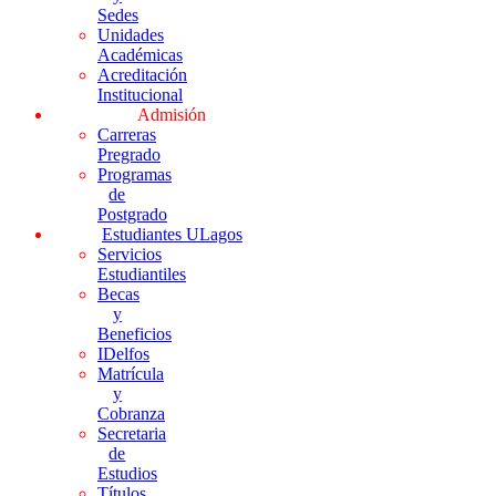
Sedes
Unidades
Académicas
Acreditación
Institucional
Admisión
Carreras
Pregrado
Programas
de
Postgrado
Estudiantes ULagos
Servicios
Estudiantiles
Becas
y
Beneficios
IDelfos
Matrícula
y
Cobranza
Secretaria
de
Estudios
Títulos