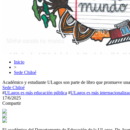
Inicio
>
Sede Chiloé
Académico y estudiante ULagos son parte de libro que promueve una 
Sede Chiloé
#
ULagos es más educación pública
#
ULagos es más internacionaliza
17/6/2025
Compartir
El académico del Departamento de Educación de la ULagos, Dr. Juan J