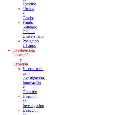
Estudios
Títulos
y
Grados
Fondo
Solidario
Crédito
Universitario
Postgrado
ULagos
Investigación,
Innovación
y
Creación
Vicerrectoría
de
investigación,
Innovación
y
Creación
Dirección
de
Investigación
Dirección
de