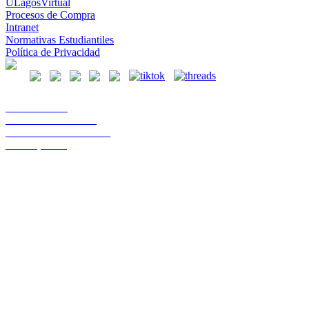
ULagosVirtual
Procesos de Compra
Intranet
Normativas Estudiantiles
Política de Privacidad
Casa Central
Lord Cochrane 1046
Teléfono 56 642333000
Osorno, Chile