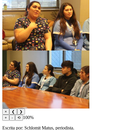
×
❮
❯
100%
+
-
⟲
Escrita por: Schlomit Matus, periodista.