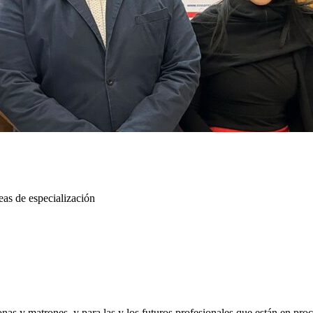
eas de especialización
nas y matrones, y para las y los futuros profesionales que están en proc