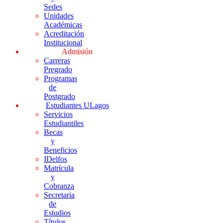
Sedes
Unidades
Académicas
Acreditación
Institucional
Admisión
Carreras
Pregrado
Programas
de
Postgrado
Estudiantes ULagos
Servicios
Estudiantiles
Becas
y
Beneficios
IDelfos
Matrícula
y
Cobranza
Secretaria
de
Estudios
Títulos