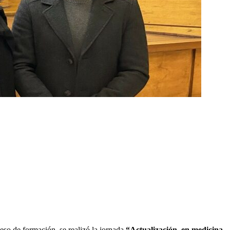
eso de formación, se realizó la jornada
“Actualización en medicina