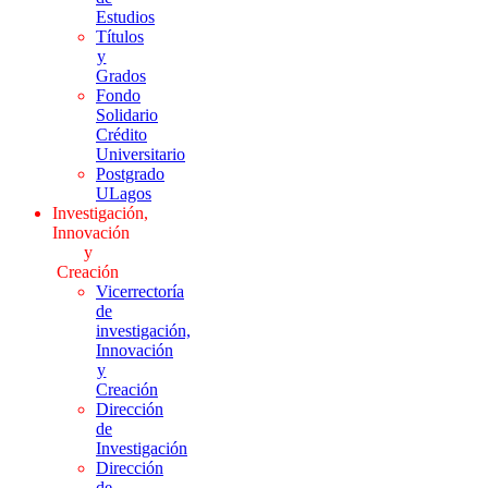
Estudios
Títulos
y
Grados
Fondo
Solidario
Crédito
Universitario
Postgrado
ULagos
Investigación,
Innovación
y
Creación
Vicerrectoría
de
investigación,
Innovación
y
Creación
Dirección
de
Investigación
Dirección
de