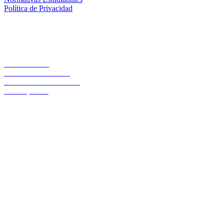
Política de Privacidad
Casa Central
Lord Cochrane 1046
Teléfono 56 642333000
Osorno, Chile