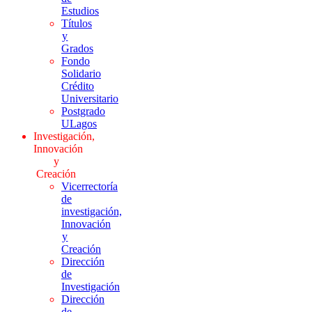
Estudios
Títulos
y
Grados
Fondo
Solidario
Crédito
Universitario
Postgrado
ULagos
Investigación,
Innovación
y
Creación
Vicerrectoría
de
investigación,
Innovación
y
Creación
Dirección
de
Investigación
Dirección
de