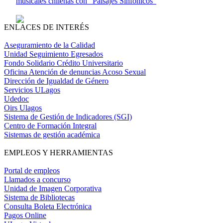
musicales chilenas con “Paisajes Sinfónicos”
ENLACES DE INTERÉS
Aseguramiento de la Calidad
Unidad Seguimiento Egresados
Fondo Solidario Crédito Universitario
Oficina Atención de denuncias Acoso Sexual
Dirección de Igualdad de Género
Servicios ULagos
Udedoc
Oirs Ulagos
Sistema de Gestión de Indicadores (SGI)
Centro de Formación Integral
Sistemas de gestión académica
EMPLEOS Y HERRAMIENTAS
Portal de empleos
Llamados a concurso
Unidad de Imagen Corporativa
Sistema de Bibliotecas
Consulta Boleta Electrónica
Pagos Online