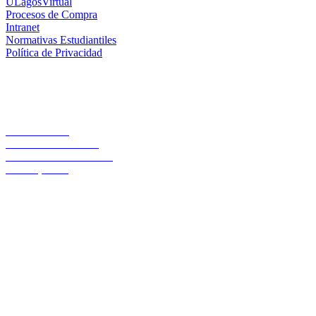
ULagosVirtual
Procesos de Compra
Intranet
Normativas Estudiantiles
Política de Privacidad
Casa Central
Lord Cochrane 1046
Teléfono 56 642333000
Osorno, Chile