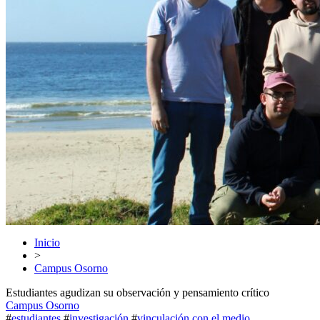
Inicio
>
Campus Osorno
Estudiantes agudizan su observación y pensamiento crítico
Campus Osorno
#
estudiantes
#
investigación
#
vinculación con el medio