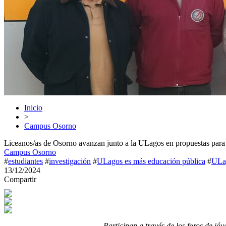
Inicio
>
Campus Osorno
Liceanos/as de Osorno avanzan junto a la ULagos en propuestas para 
Campus Osorno
#
estudiantes
#
investigación
#
ULagos es más educación pública
#
ULag
13/12/2024
Compartir
Participan a través de los foros de jóv