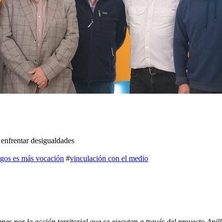
enfrentar desigualdades
os es más vocación
#
vinculación con el medio
enes por la acción territorial que se ejecutan a través del proyecto Ani