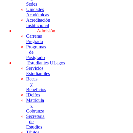
Sedes
Unidades
Académicas
Acreditación
Institucional
Admisión
Carreras
Pregrado
Programas
de
Postgrado
Estudiantes ULagos
Servicios
Estudiantiles
Becas
y
Beneficios
IDelfos
Matrícula
y
Cobranza
Secretaria
de
Estudios
Títulos