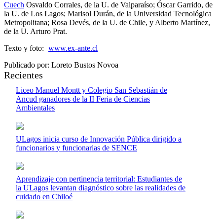
Cuech
Osvaldo Corrales, de la U. de Valparaíso; Óscar Garrido, de
la U. de Los Lagos; Marisol Durán, de la Universidad Tecnológica
Metropolitana; Rosa Devés, de la U. de Chile, y Alberto Martínez,
de la U. Arturo Prat.
Texto y foto:
www.ex-ante.cl
Publicado por: Loreto Bustos Novoa
Recientes
Liceo Manuel Montt y Colegio San Sebastián de
Ancud ganadores de la II Feria de Ciencias
Ambientales
ULagos inicia curso de Innovación Pública dirigido a
funcionarios y funcionarias de SENCE
Aprendizaje con pertinencia territorial: Estudiantes de
la ULagos levantan diagnóstico sobre las realidades de
cuidado en Chiloé