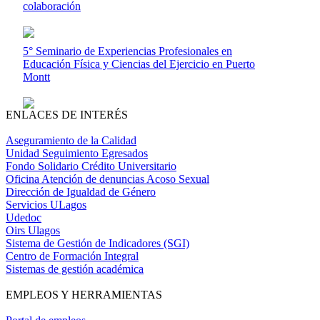
colaboración
5° Seminario de Experiencias Profesionales en
Educación Física y Ciencias del Ejercicio en Puerto
Montt
ENLACES DE INTERÉS
Aseguramiento de la Calidad
Unidad Seguimiento Egresados
Fondo Solidario Crédito Universitario
Oficina Atención de denuncias Acoso Sexual
Dirección de Igualdad de Género
Servicios ULagos
Udedoc
Oirs Ulagos
Sistema de Gestión de Indicadores (SGI)
Centro de Formación Integral
Sistemas de gestión académica
EMPLEOS Y HERRAMIENTAS