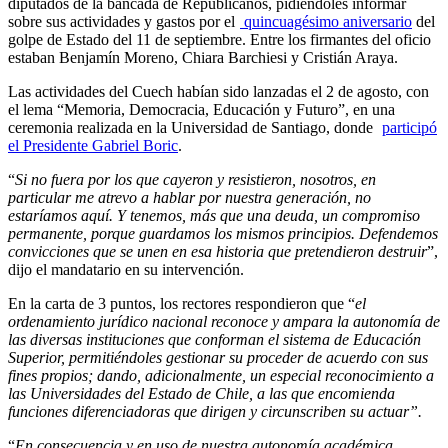
diputados de la bancada de Republicanos, pidiéndoles informar
sobre sus actividades y gastos por el
quincuagésimo aniversario
del
golpe de Estado del 11 de septiembre. Entre los firmantes del oficio
estaban Benjamín Moreno, Chiara Barchiesi y Cristián Araya.
Las actividades del Cuech habían sido lanzadas el 2 de agosto, con
el lema “Memoria, Democracia, Educación y Futuro”, en una
ceremonia realizada en la Universidad de Santiago, donde
participó
el Presidente Gabriel Boric
.
“
Si no fuera por los que cayeron y resistieron, nosotros, en
particular me atrevo a hablar por nuestra generación, no
estaríamos aquí. Y tenemos, más que una deuda, un compromiso
permanente, porque guardamos los mismos principios. Defendemos
convicciones que se unen en esa historia que pretendieron destruir
”,
dijo el mandatario en su intervención.
En la carta de 3 puntos, los rectores respondieron que “
el
ordenamiento jurídico nacional reconoce y ampara la autonomía de
las diversas instituciones que conforman el sistema de Educación
Superior, permitiéndoles gestionar su proceder de acuerdo con sus
fines propios; dando, adicionalmente, un especial reconocimiento a
las Universidades del Estado de Chile, a las que encomienda
funciones diferenciadoras que dirigen y circunscriben su actuar”.
“
En consecuencia y en uso de nuestra autonomía académica,