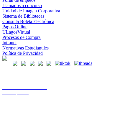
Portal de empleos
Llamados a concurso
Unidad de Imagen Corporativa
Sistema de Bibliotecas
Consulta Boleta Electrónica
Pagos Online
ULagosVirtual
Procesos de Compra
Intranet
Normativas Estudiantiles
Política de Privacidad
Casa Central
Lord Cochrane 1046
Teléfono 56 642333000
Osorno, Chile