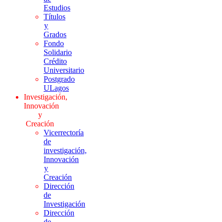
Estudios
Títulos
y
Grados
Fondo
Solidario
Crédito
Universitario
Postgrado
ULagos
Investigación,
Innovación
y
Creación
Vicerrectoría
de
investigación,
Innovación
y
Creación
Dirección
de
Investigación
Dirección
de