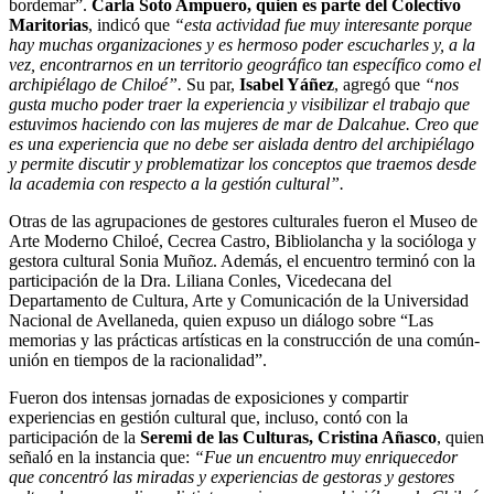
bordemar”.
Carla Soto Ampuero, quien es parte del Colectivo
Maritorias
, indicó que
“esta actividad fue muy interesante porque
hay muchas organizaciones y es hermoso poder escucharles y, a la
vez, encontrarnos en un territorio geográfico tan específico como el
archipiélago de Chiloé”.
Su par,
Isabel Yáñez
, agregó que
“nos
gusta mucho poder traer la experiencia y visibilizar el trabajo que
estuvimos haciendo con las mujeres de mar de Dalcahue. Creo que
es una experiencia que no debe ser aislada dentro del archipiélago
y permite discutir y problematizar los conceptos que traemos desde
la academia con respecto a la gestión cultural”.
Otras de las agrupaciones de gestores culturales fueron el Museo de
Arte Moderno Chiloé, Cecrea Castro, Bibliolancha y la socióloga y
gestora cultural
Sonia Muñoz. Además, el encuentro terminó con la
participación de la
Dra. Liliana Conles, Vicedecana del
Departamento de Cultura, Arte y Comunicación de la Universidad
Nacional de Avellaneda, quien expuso un diálogo sobre “Las
memorias y las prácticas artísticas en la construcción de una común-
unión en tiempos de la racionalidad”.
Fueron dos intensas jornadas de exposiciones y compartir
experiencias en gestión cultural que, incluso, contó con la
participación de la
Seremi de las Culturas, Cristina Añasco
, quien
señaló en la instancia que:
“Fue un encuentro muy enriquecedor
que concentró las miradas y experiencias de gestoras y gestores