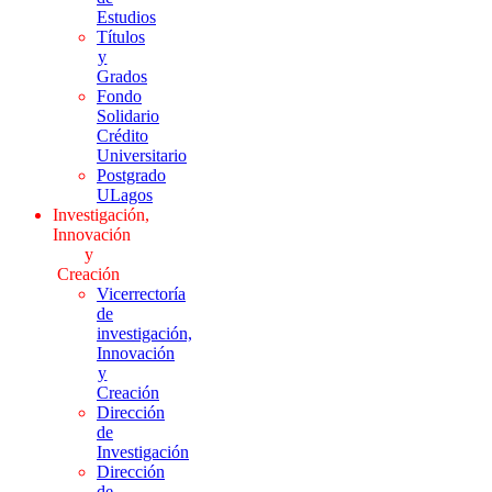
Estudios
Títulos
y
Grados
Fondo
Solidario
Crédito
Universitario
Postgrado
ULagos
Investigación,
Innovación
y
Creación
Vicerrectoría
de
investigación,
Innovación
y
Creación
Dirección
de
Investigación
Dirección
de