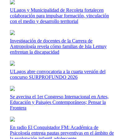
ULagos y Municipalidad de Recoleta fortalecen
colaboración para impulsar formación, vinculación
con el medio y desarrollo territorial
Investigación de docentes de la Carrera de
Antropología revela cómo familias de Isla Lemuy
enfrentan la discapacidad
ULagos abre convocatoria a la cuarta versión del
concurso SURPROFUNDO 2026
Se avecina el 1er Congreso Internacional en Artes,
Educación y Paisajes Contemporáneos; Pensar la
Frontera
En radio El Conquistador FM: Académica de
Psicología entrega pautas preventivas en el ámbito de
la explotación infantil-adolescente