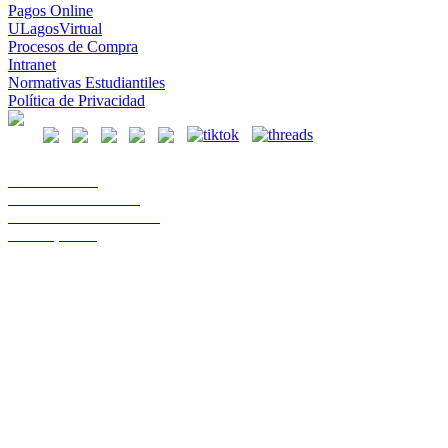
Pagos Online
ULagosVirtual
Procesos de Compra
Intranet
Normativas Estudiantiles
Política de Privacidad
Casa Central
Lord Cochrane 1046
Teléfono 56 642333000
Osorno, Chile