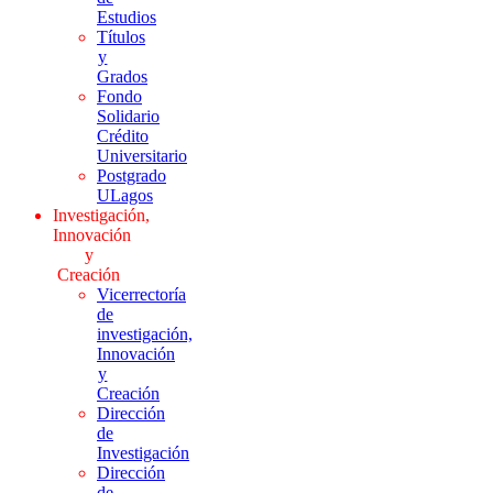
Estudios
Títulos
y
Grados
Fondo
Solidario
Crédito
Universitario
Postgrado
ULagos
Investigación,
Innovación
y
Creación
Vicerrectoría
de
investigación,
Innovación
y
Creación
Dirección
de
Investigación
Dirección
de