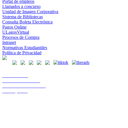
Portal de empleos
Llamados a concurso
Unidad de Imagen Corporativa
Sistema de Bibliotecas
Consulta Boleta Electrónica
Pagos Online
ULagosVirtual
Procesos de Compra
Intranet
Normativas Estudiantiles
Política de Privacidad
Casa Central
Lord Cochrane 1046
Teléfono 56 642333000
Osorno, Chile