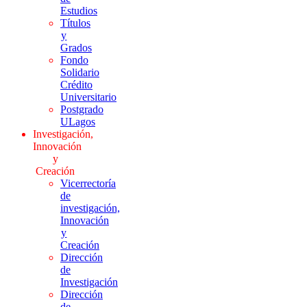
Estudios
Títulos
y
Grados
Fondo
Solidario
Crédito
Universitario
Postgrado
ULagos
Investigación,
Innovación
y
Creación
Vicerrectoría
de
investigación,
Innovación
y
Creación
Dirección
de
Investigación
Dirección
de