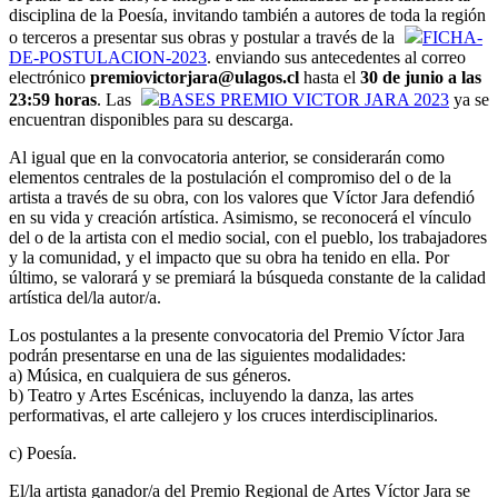
disciplina de la Poesía, invitando también a autores de toda la región
o terceros a presentar sus obras y postular a través de la
FICHA-
DE-POSTULACION-2023
. enviando sus antecedentes al correo
electrónico
premiovictorjara@ulagos.cl
hasta el
30 de junio a las
23:59 horas
. Las
BASES PREMIO VICTOR JARA 2023
ya se
encuentran disponibles para su descarga.
Al igual que en la convocatoria anterior, se considerarán como
elementos centrales de la postulación el compromiso del o de la
artista a través de su obra, con los valores que Víctor Jara defendió
en su vida y creación artística. Asimismo, se reconocerá el vínculo
del o de la artista con el medio social, con el pueblo, los trabajadores
y la comunidad, y el impacto que su obra ha tenido en ella. Por
último, se valorará y se premiará la búsqueda constante de la calidad
artística del/la autor/a.
Los postulantes a la presente convocatoria del Premio Víctor Jara
podrán presentarse en una de las siguientes modalidades:
a) Música, en cualquiera de sus géneros.
b) Teatro y Artes Escénicas, incluyendo la danza, las artes
performativas, el arte callejero y los cruces interdisciplinarios.
c) Poesía.
El/la artista ganador/a del Premio Regional de Artes Víctor Jara se