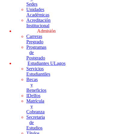
Sedes
Unidades
Académicas
Acreditación
Institucional
Admisión
Carreras
Pregrado
Programas
de
Postgrado
Estudiantes ULagos
Servicios
Estudiantiles
Becas
y
Beneficios
IDelfos
Matrícula
y
Cobranza
Secretaria
de
Estudios
Títulos