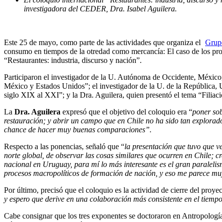
investigadora del CEDER, Dra. Isabel Aguilera.
Este 25 de mayo, como parte de las actividades que organiza el
Grupo
consumo en tiempos de la otredad como mercancía: El caso de los pr
“Restaurantes: industria, discurso y nación”.
Participaron el investigador de la U. Autónoma de Occidente, México,
México y Estados Unidos”; el investigador de la U. de la República, 
siglo XIX al XXI”; y la Dra. Aguilera, quien presentó el tema “Filiació
La
Dra. Aguilera
expresó que el objetivo del coloquio era “
poner sob
restauración; y abrir un campo que en Chile no ha sido tan explorado
chance de hacer muy buenas comparaciones”.
Respecto a las ponencias, señaló que “
la presentación que tuvo que 
norte global, de observar las cosas similares que ocurren en Chile; 
nacional en Uruguay, para mí lo más interesante es el gran paralelis
procesos macropolíticos de formación de nación, y eso me parece muy
Por último, precisó que el coloquio es la actividad de cierre del proy
y espero que derive en una colaboración más consistente en el tiempo
Cabe consignar que los tres exponentes se doctoraron en Antropología