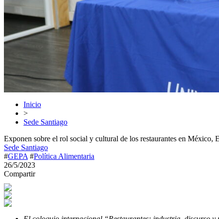
Inicio
>
Sede Santiago
Exponen sobre el rol social y cultural de los restaurantes en Méxic
Sede Santiago
#
GEPA
#
Política Alimentaria
26/5/2023
Compartir
El coloquio internacional “Restaurantes: industria, discurso 