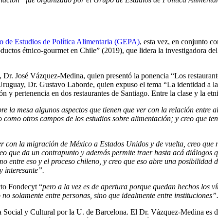
 de Estudios de Política Alimentaria (GEPA)
, esta vez, en conjunto 
oductos étnico-gourmet en Chile” (2019), que lidera la investigadora 
 Dr. José Vázquez-Medina, quien presentó la ponencia “Los restaurante
Uruguay, Dr. Gustavo Laborde, quien expuso el tema “La identidad a la 
n y pertenencia en dos restaurantes de Santiago. Entre la clase y la etn
re la mesa algunos aspectos que tienen que ver con la relación entre al
 como otros campos de los estudios sobre alimentación; y creo que ten
ver con la migración de México a Estados Unidos y de vuelta, creo qu
creo que da un contrapunto y además permite traer hasta acá diálogos 
mo entre eso y el proceso chileno, y creo que eso abre una posibilidad
 interesante”.
ecto Fondecyt “
pero a la vez es de apertura porque quedan hechos lo
 no solamente entre personas, sino que idealmente entre instituciones”
 Social y Cultural por la U. de Barcelona. El Dr. Vázquez-Medina es de