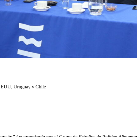
o, EEUU, Uruguay y Chile
y nación” fue organizado por el Grupo de Estudios de Política Alimenta