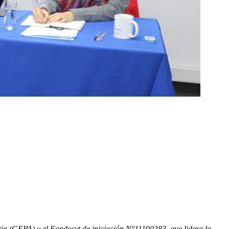
ria (GEPA) y el Fondecyt de iniciación N°11190383, que lidera la