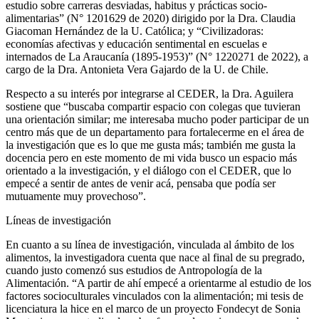
estudio sobre carreras desviadas, habitus y prácticas socio-
alimentarias” (N° 1201629 de 2020) dirigido por la Dra. Claudia
Giacoman Hernández de la U. Católica; y “Civilizadoras:
economías afectivas y educación sentimental en escuelas e
internados de La Araucanía (1895-1953)” (N° 1220271 de 2022), a
cargo de la Dra. Antonieta Vera Gajardo de la U. de Chile.
Respecto a su interés por integrarse al CEDER, la Dra. Aguilera
sostiene que “buscaba compartir espacio con colegas que tuvieran
una orientación similar; me interesaba mucho poder participar de un
centro más que de un departamento para fortalecerme en el área de
la investigación que es lo que me gusta más; también me gusta la
docencia pero en este momento de mi vida busco un espacio más
orientado a la investigación, y el diálogo con el CEDER, que lo
empecé a sentir de antes de venir acá, pensaba que podía ser
mutuamente muy provechoso”.
Líneas de investigación
En cuanto a su línea de investigación, vinculada al ámbito de los
alimentos, la investigadora cuenta que nace al final de su pregrado,
cuando justo comenzó sus estudios de Antropología de la
Alimentación. “A partir de ahí empecé a orientarme al estudio de los
factores socioculturales vinculados con la alimentación; mi tesis de
licenciatura la hice en el marco de un proyecto Fondecyt de Sonia