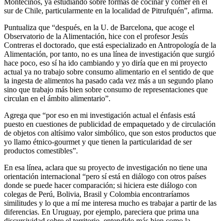
Montecinos, ya estudiando sobre formas de cocinar y comer en el
sur de Chile, particularmente en la localidad de Pitrufquén”, afirma.
Puntualiza que “después, en la U. de Barcelona, que acoge el
Observatorio de la Alimentación, hice con el profesor Jesús
Contreras el doctorado, que está especializado en Antropología de la
Alimentación, por tanto, no es una línea de investigación que surgió
hace poco, eso sí ha ido cambiando y yo diría que en mi proyecto
actual ya no trabajo sobre consumo alimentario en el sentido de que
la ingesta de alimentos ha pasado cada vez más a un segundo plano
sino que trabajo más bien sobre consumo de representaciones que
circulan en el ámbito alimentario”.
Agrega que “por eso en mi investigación actual el énfasis está
puesto en cuestiones de publicidad de empaquetado y de circulación
de objetos con altísimo valor simbólico, que son estos productos que
yo llamo étnico-gourmet y que tienen la particularidad de ser
productos comestibles”.
En esa línea, aclara que su proyecto de investigación no tiene una
orientación internacional “pero sí está en diálogo con otros países
donde se puede hacer comparación; si hiciera este diálogo con
colegas de Perú, Bolivia, Brasil y Colombia encontraríamos
similitudes y lo que a mí me interesa mucho es trabajar a partir de las
diferencias. En Uruguay, por ejemplo, pareciera que prima una
discursividad sobre el territorio, entendido más bien como la