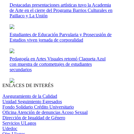
Destacadas presentaciones artísticas tuvo la Academia
de Arte en el cierre del Programa Barrios Culturales en
Paillaco y La Unión
Estudiantes de Educación Parvularia y Prosecusión de
Estudios viven jornada de corporalidad
Pedagogía en Artes Visuales retomó Claqueta Azul
con muestra de cortometrajes de estudiantes
secundarios
ENLACES DE INTERÉS
Aseguramiento de la Calidad
Unidad Seguimiento Egresados
Fondo Solidario Crédito Universitario
Oficina Atención de denuncias Acoso Sexual
Dirección de Igualdad de Género
Servicios ULagos
Udedoc
Oirs Ulagos