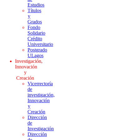
Estudios
Títulos
y
Grados
Fondo
Solidario
Crédito
Universitario
Postgrado
ULagos
Investigación,
Innovación
y
Creación
Vicerrectoría
de
investigación,
Innovación
y
Creación
Dirección
de
Investigación
Dirección
de