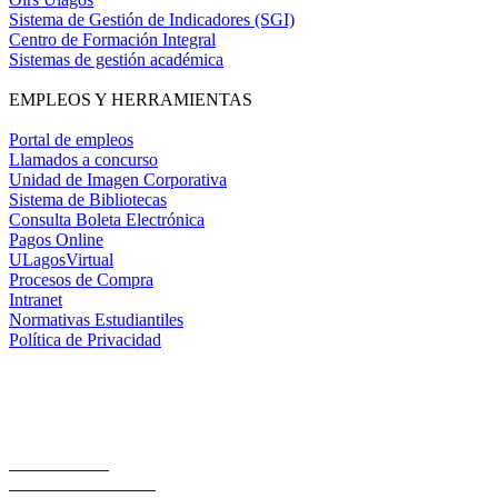
Sistema de Gestión de Indicadores (SGI)
Centro de Formación Integral
Sistemas de gestión académica
EMPLEOS Y HERRAMIENTAS
Portal de empleos
Llamados a concurso
Unidad de Imagen Corporativa
Sistema de Bibliotecas
Consulta Boleta Electrónica
Pagos Online
ULagosVirtual
Procesos de Compra
Intranet
Normativas Estudiantiles
Política de Privacidad
Casa Central
Lord Cochrane 1046