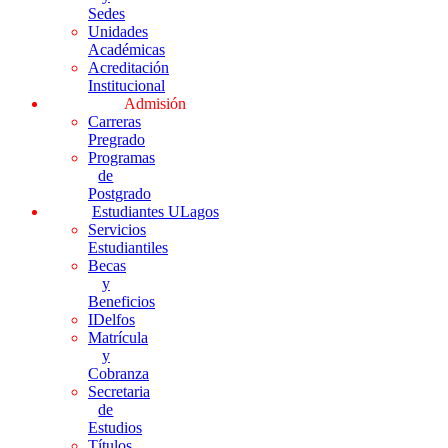
Sedes
Unidades
Académicas
Acreditación
Institucional
Admisión
Carreras
Pregrado
Programas
de
Postgrado
Estudiantes ULagos
Servicios
Estudiantiles
Becas
y
Beneficios
IDelfos
Matrícula
y
Cobranza
Secretaria
de
Estudios
Títulos