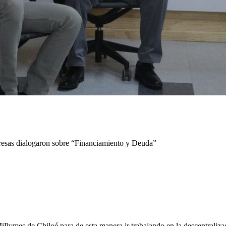
esas dialogaron sobre “Financiamiento y Deuda”
MiPymes de Chiloé para de esta manera ir trabajando en la descentralizac