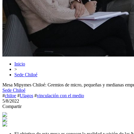
Inicio
>
Sede Chiloé
Mesa Mipymes Chiloé: Gremios de micro, pequeñas y medianas empr
Sede Chiloé
#
chiloe
#
Ulagos
#
vinculación con el medio
5/8/2022
Compartir
El objetivo de esta mesa es conocer la realidad y visión de las 