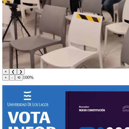
×
❮
❯
100%
+
-
⟲