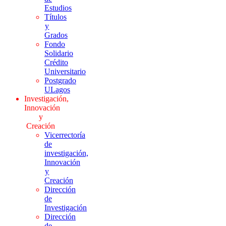
Estudios
Títulos
y
Grados
Fondo
Solidario
Crédito
Universitario
Postgrado
ULagos
Investigación,
Innovación
y
Creación
Vicerrectoría
de
investigación,
Innovación
y
Creación
Dirección
de
Investigación
Dirección
de