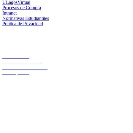
ULagosVirtual
Procesos de Compra
Intranet
Normativas Estudiantiles
Política de Privacidad
Casa Central
Lord Cochrane 1046
Teléfono 56 642333000
Osorno, Chile