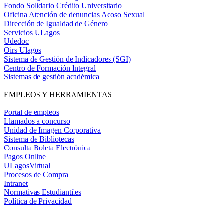
Fondo Solidario Crédito Universitario
Oficina Atención de denuncias Acoso Sexual
Dirección de Igualdad de Género
Servicios ULagos
Udedoc
Oirs Ulagos
Sistema de Gestión de Indicadores (SGI)
Centro de Formación Integral
Sistemas de gestión académica
EMPLEOS Y HERRAMIENTAS
Portal de empleos
Llamados a concurso
Unidad de Imagen Corporativa
Sistema de Bibliotecas
Consulta Boleta Electrónica
Pagos Online
ULagosVirtual
Procesos de Compra
Intranet
Normativas Estudiantiles
Política de Privacidad