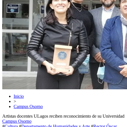
Inicio
>
Campus Osorno
Artistas docentes ULagos reciben reconocimiento de su Universidad
Campus Osorno
#
Cultura
#
Departamento de Humanidades y Arte
#
Rector Óscar