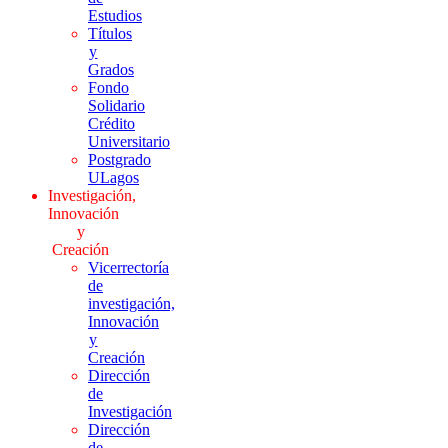
Estudios
Títulos
y
Grados
Fondo
Solidario
Crédito
Universitario
Postgrado
ULagos
Investigación,
Innovación
y
Creación
Vicerrectoría
de
investigación,
Innovación
y
Creación
Dirección
de
Investigación
Dirección
de