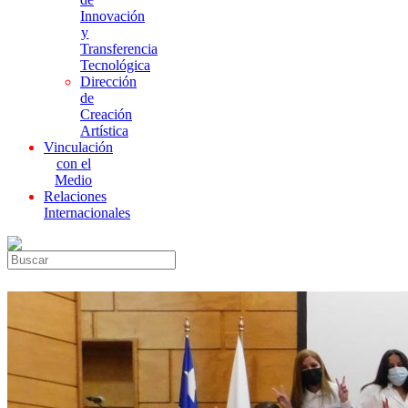
Innovación
y
Transferencia
Tecnológica
Dirección
de
Creación
Artística
Vinculación
con el
Medio
Relaciones
Internacionales