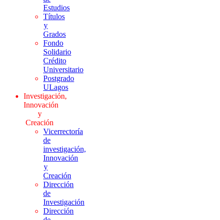
Estudios
Títulos
y
Grados
Fondo
Solidario
Crédito
Universitario
Postgrado
ULagos
Investigación,
Innovación
y
Creación
Vicerrectoría
de
investigación,
Innovación
y
Creación
Dirección
de
Investigación
Dirección
de