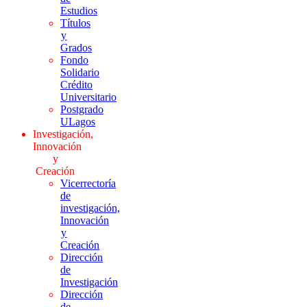
Estudios
Títulos
y
Grados
Fondo
Solidario
Crédito
Universitario
Postgrado
ULagos
Investigación,
Innovación
y
Creación
Vicerrectoría
de
investigación,
Innovación
y
Creación
Dirección
de
Investigación
Dirección
de