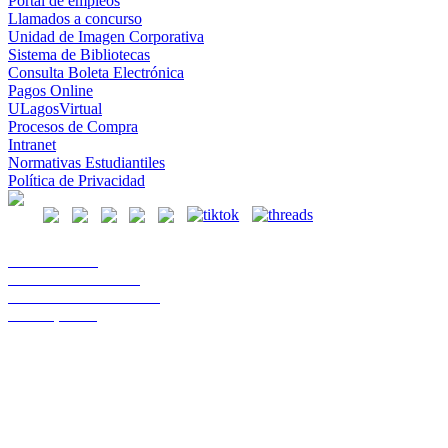
Portal de empleos
Llamados a concurso
Unidad de Imagen Corporativa
Sistema de Bibliotecas
Consulta Boleta Electrónica
Pagos Online
ULagosVirtual
Procesos de Compra
Intranet
Normativas Estudiantiles
Política de Privacidad
Casa Central
Lord Cochrane 1046
Teléfono 56 642333000
Osorno, Chile