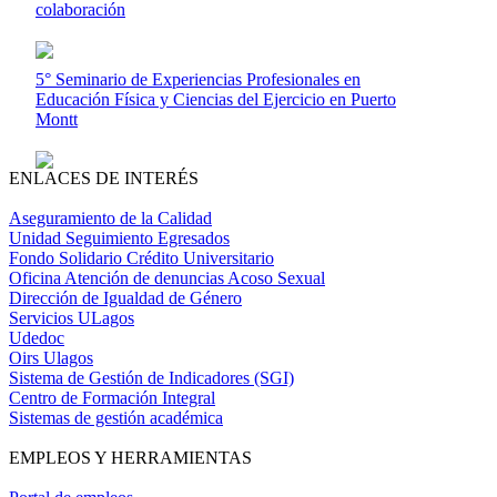
colaboración
5° Seminario de Experiencias Profesionales en
Educación Física y Ciencias del Ejercicio en Puerto
Montt
ENLACES DE INTERÉS
Aseguramiento de la Calidad
Unidad Seguimiento Egresados
Fondo Solidario Crédito Universitario
Oficina Atención de denuncias Acoso Sexual
Dirección de Igualdad de Género
Servicios ULagos
Udedoc
Oirs Ulagos
Sistema de Gestión de Indicadores (SGI)
Centro de Formación Integral
Sistemas de gestión académica
EMPLEOS Y HERRAMIENTAS