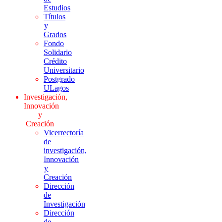
Estudios
Títulos
y
Grados
Fondo
Solidario
Crédito
Universitario
Postgrado
ULagos
Investigación,
Innovación
y
Creación
Vicerrectoría
de
investigación,
Innovación
y
Creación
Dirección
de
Investigación
Dirección
de