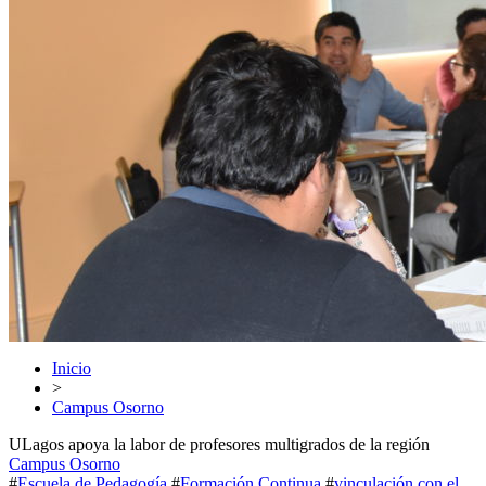
Inicio
>
Campus Osorno
ULagos apoya la labor de profesores multigrados de la región
Campus Osorno
#
Escuela de Pedagogía
#
Formación Continua
#
vinculación con el