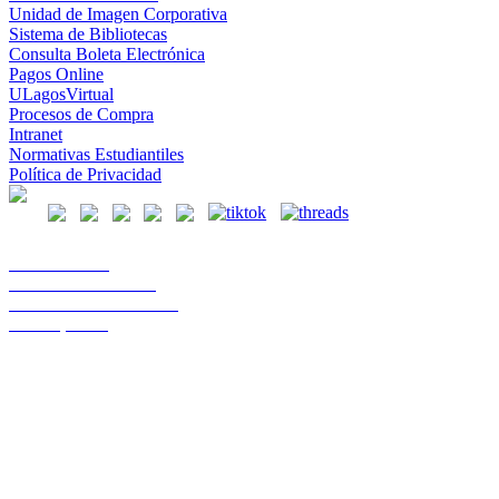
Unidad de Imagen Corporativa
Sistema de Bibliotecas
Consulta Boleta Electrónica
Pagos Online
ULagosVirtual
Procesos de Compra
Intranet
Normativas Estudiantiles
Política de Privacidad
Casa Central
Lord Cochrane 1046
Teléfono 56 642333000
Osorno, Chile