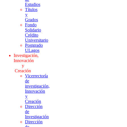
Estudios
Títulos
y
Grados
Fondo
Solidario
Crédito
Universitario
Postgrado
ULagos
Investigación,
Innovación
y
Creación
Vicerrectoría
de
investigación,
Innovación
y
Creación
Dirección
de
Investigación
Dirección
de