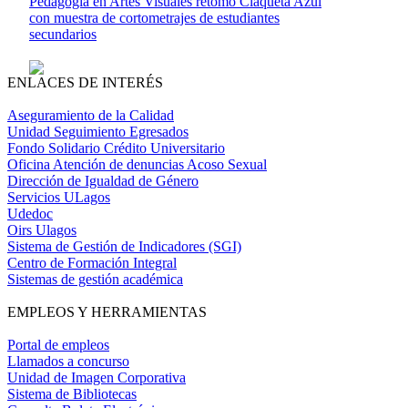
Pedagogía en Artes Visuales retomó Claqueta Azul
con muestra de cortometrajes de estudiantes
secundarios
ENLACES DE INTERÉS
Aseguramiento de la Calidad
Unidad Seguimiento Egresados
Fondo Solidario Crédito Universitario
Oficina Atención de denuncias Acoso Sexual
Dirección de Igualdad de Género
Servicios ULagos
Udedoc
Oirs Ulagos
Sistema de Gestión de Indicadores (SGI)
Centro de Formación Integral
Sistemas de gestión académica
EMPLEOS Y HERRAMIENTAS
Portal de empleos
Llamados a concurso
Unidad de Imagen Corporativa
Sistema de Bibliotecas