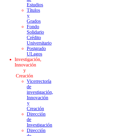
Estudios
Títulos
y
Grados
Fondo
Solidario
Crédito
Universitario
Postgrado
ULagos
Investigación,
Innovación
y
Creación
Vicerrectoría
de
investigación,
Innovación
y
Creación
Dirección
de
Investigación
Dirección
de