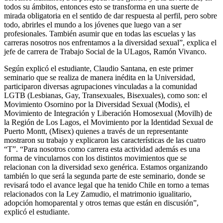
todos su ámbitos, entonces esto se transforma en una suerte de
mirada obligatoria en el sentido de dar respuesta al perfil, pero sobre
todo, abrirles el mundo a los jóvenes que luego van a ser
profesionales. También asumir que en todas las escuelas y las
carreras nosotros nos enfrentamos a la diversidad sexual”, explica el
jefe de carrera de Trabajo Social de la ULagos, Ramón Vivanco.
Según explicó el estudiante, Claudio Santana, en este primer
seminario que se realiza de manera inédita en la Universidad,
participaron diversas agrupaciones vinculadas a la comunidad
LGTB (Lesbianas, Gay, Transexuales, Bisexuales), como son: el
Movimiento Osornino por la Diversidad Sexual (Modis), el
Movimiento de Integración y Liberación Homosexual (Movilh) de
la Región de Los Lagos, el Movimiento por la Identidad Sexual de
Puerto Montt, (Misex) quienes a través de un representante
mostraron su trabajo y explicaron las características de las cuatro
“T”. “Para nosotros como carrera esta actividad además es una
forma de vincularnos con los distintos movimientos que se
relacionan con la diversidad sexo genérica. Estamos organizando
también lo que será la segunda parte de este seminario, donde se
revisará todo el avance legal que ha tenido Chile en torno a temas
relacionados con la Ley Zamudio, el matrimonio igualitario,
adopción homoparental y otros temas que están en discusión”,
explicó el estudiante.