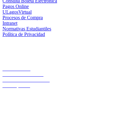
Consulta Boleta Electrónica
Pagos Online
ULagosVirtual
Procesos de Compra
Intranet
Normativas Estudiantiles
Política de Privacidad
Casa Central
Lord Cochrane 1046
Teléfono 56 642333000
Osorno, Chile