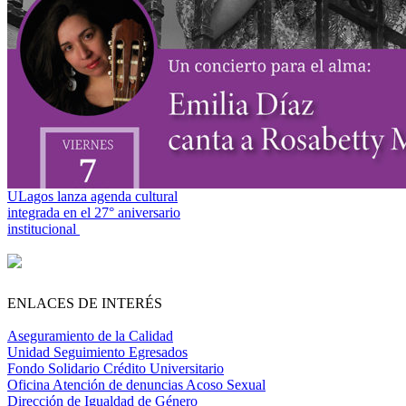
ULagos lanza agenda cultural
integrada en el 27° aniversario
institucional
ENLACES DE INTERÉS
Aseguramiento de la Calidad
Unidad Seguimiento Egresados
Fondo Solidario Crédito Universitario
Oficina Atención de denuncias Acoso Sexual
Dirección de Igualdad de Género