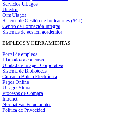
Servicios ULagos
Udedoc
Oirs Ulagos
Sistema de Gestión de Indicadores (SGI)
Centro de Formación Integral
Sistemas de gestión académica
EMPLEOS Y HERRAMIENTAS
Portal de empleos
Llamados a concurso
Unidad de Imagen Corporativa
Sistema de Bibliotecas
Consulta Boleta Electrónica
Pagos Online
ULagosVirtual
Procesos de Compra
Intranet
Normativas Estudiantiles
Política de Privacidad