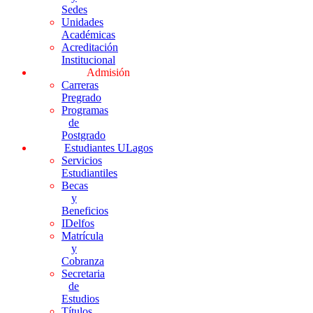
Sedes
Unidades
Académicas
Acreditación
Institucional
Admisión
Carreras
Pregrado
Programas
de
Postgrado
Estudiantes ULagos
Servicios
Estudiantiles
Becas
y
Beneficios
IDelfos
Matrícula
y
Cobranza
Secretaria
de
Estudios
Títulos