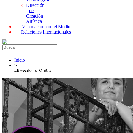
Dirección
de
Creación
Artística
Vinculación con el Medio
Relaciones Internacionales
Inicio
>
#Rossabetty Muñoz