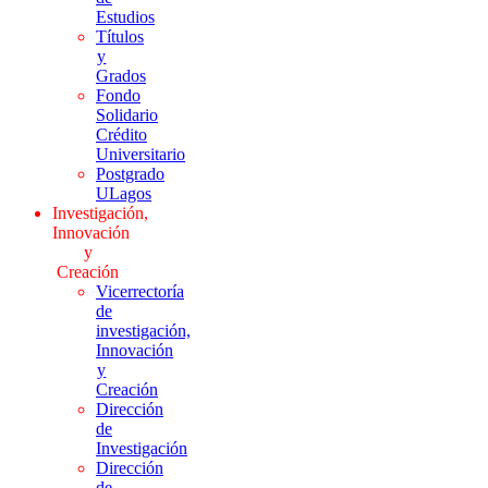
Estudios
Títulos
y
Grados
Fondo
Solidario
Crédito
Universitario
Postgrado
ULagos
Investigación,
Innovación
y
Creación
Vicerrectoría
de
investigación,
Innovación
y
Creación
Dirección
de
Investigación
Dirección
de