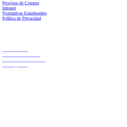
Procesos de Compra
Intranet
Normativas Estudiantiles
Política de Privacidad
Casa Central
Lord Cochrane 1046
Teléfono 56 642333000
Osorno, Chile