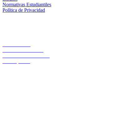
Normativas Estudiantiles
Política de Privacidad
Casa Central
Lord Cochrane 1046
Teléfono 56 642333000
Osorno, Chile