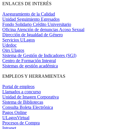
ENLACES DE INTERÉS
Aseguramiento de la Calidad
Unidad Seguimiento Egresados
Fondo Solidario Crédito Universitario
Oficina Atención de denuncias Acoso Sexual
Dirección de Igualdad de Género
Servicios ULagos
Udedoc
Oirs Ulagos
Sistema de Gestión de Indicadores (SGI)
Centro de Formación Integral
Sistemas de gestión académica
EMPLEOS Y HERRAMIENTAS
Portal de empleos
Llamados a concurso
Unidad de Imagen Corporativa
Sistema de Bibliotecas
Consulta Boleta Electrónica
Pagos Online
ULagosVirtual
Procesos de Compra
Intranet