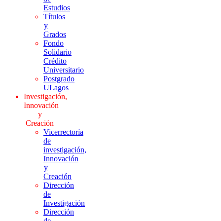
Estudios
Títulos
y
Grados
Fondo
Solidario
Crédito
Universitario
Postgrado
ULagos
Investigación,
Innovación
y
Creación
Vicerrectoría
de
investigación,
Innovación
y
Creación
Dirección
de
Investigación
Dirección
de