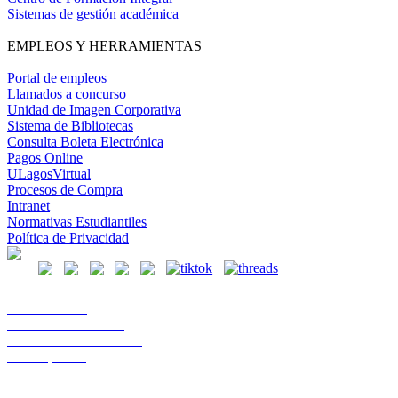
Sistemas de gestión académica
EMPLEOS Y HERRAMIENTAS
Portal de empleos
Llamados a concurso
Unidad de Imagen Corporativa
Sistema de Bibliotecas
Consulta Boleta Electrónica
Pagos Online
ULagosVirtual
Procesos de Compra
Intranet
Normativas Estudiantiles
Política de Privacidad
Casa Central
Lord Cochrane 1046
Teléfono 56 642333000
Osorno, Chile