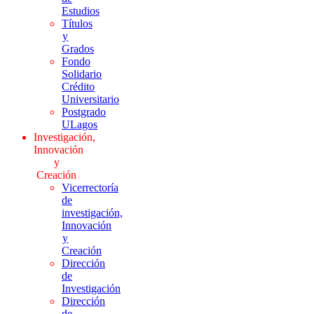
Estudios
Títulos
y
Grados
Fondo
Solidario
Crédito
Universitario
Postgrado
ULagos
Investigación,
Innovación
y
Creación
Vicerrectoría
de
investigación,
Innovación
y
Creación
Dirección
de
Investigación
Dirección
de