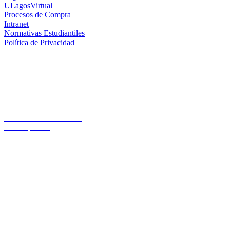
ULagosVirtual
Procesos de Compra
Intranet
Normativas Estudiantiles
Política de Privacidad
Casa Central
Lord Cochrane 1046
Teléfono 56 642333000
Osorno, Chile