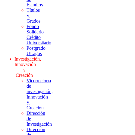
Estudios
Títulos
y
Grados
Fondo
Solidario
Crédito
Universitario
Postgrado
ULagos
Investigación,
Innovación
y
Creación
Vicerrectoría
de
investigación,
Innovación
y
Creación
Dirección
de
Investigación
Dirección
de