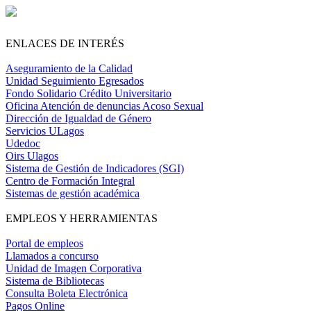
ENLACES DE INTERÉS
Aseguramiento de la Calidad
Unidad Seguimiento Egresados
Fondo Solidario Crédito Universitario
Oficina Atención de denuncias Acoso Sexual
Dirección de Igualdad de Género
Servicios ULagos
Udedoc
Oirs Ulagos
Sistema de Gestión de Indicadores (SGI)
Centro de Formación Integral
Sistemas de gestión académica
EMPLEOS Y HERRAMIENTAS
Portal de empleos
Llamados a concurso
Unidad de Imagen Corporativa
Sistema de Bibliotecas
Consulta Boleta Electrónica
Pagos Online