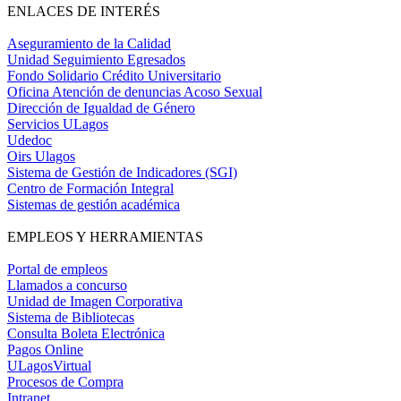
ENLACES DE INTERÉS
Aseguramiento de la Calidad
Unidad Seguimiento Egresados
Fondo Solidario Crédito Universitario
Oficina Atención de denuncias Acoso Sexual
Dirección de Igualdad de Género
Servicios ULagos
Udedoc
Oirs Ulagos
Sistema de Gestión de Indicadores (SGI)
Centro de Formación Integral
Sistemas de gestión académica
EMPLEOS Y HERRAMIENTAS
Portal de empleos
Llamados a concurso
Unidad de Imagen Corporativa
Sistema de Bibliotecas
Consulta Boleta Electrónica
Pagos Online
ULagosVirtual
Procesos de Compra
Intranet