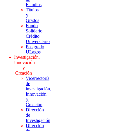
Estudios
Títulos
y
Grados
Fondo
Solidario
Crédito
Universitario
Postgrado
ULagos
Investigación,
Innovación
y
Creación
Vicerrectoría
de
investigación,
Innovación
y
Creación
Dirección
de
Investigación
Dirección
de