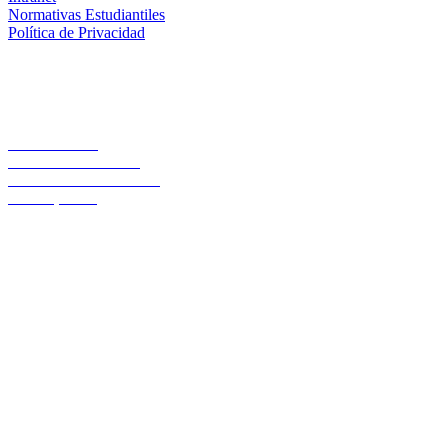
Normativas Estudiantiles
Política de Privacidad
Casa Central
Lord Cochrane 1046
Teléfono 56 642333000
Osorno, Chile