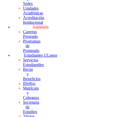
Sedes
Unidades
Académicas
Acreditación
Institucional
Admisión
Carreras
Pregrado
Programas
de
Postgrado
Estudiantes ULagos
Servicios
Estudiantiles
Becas
y
Beneficios
IDelfos
Matrícula
y
Cobranza
Secretaria
de
Estudios
Títulos