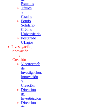
Estudios
Títulos
y
Grados
Fondo
Solidario
Crédito
Universitario
Postgrado
ULagos
Investigación,
Innovación
y
Creación
Vicerrectoría
de
investigación,
Innovación
y
Creación
Dirección
de
Investigación
Dirección
de