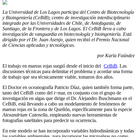
La Universidad de Los Lagos participa del Centro de Biotecnología
y Bioingeniería (CeBiB), centro de investigación interdisciplinario
integrado por las Universidades de Chile, de Antofagasta, de
Santiago, de la Frontera y de Los Lagos. El CeBiB lleva a cabo
investigación de vanguardia en biotecnología y bioingeniería. Está
dirigido por el Dr. Juan Asenjo, quien recibió el Premio Nacional
de Ciencias aplicadas y tecnológicas.
por Karla Faúndez
El trabajo en mareas rojas surgió desde el inicio del
CeBiB
. Las
discusiones técnicas para delimitar el problema y acordar una forma
de trabajo que sea técnicamente viable, tomaron dos años.
El Doctor en oceanografía Patricio Díaz, quien también forma parte,
tanto del CeBiB como del i~mar, en conjunto con el grupo de
investigación en algas que dirige el Dr. Alejandro Buschmann en el
CeBiB, está llevando a cabo un modelamiento de fenómenos de
mareas rojas en la zona de Quellón, específicamente para la especie
Alexandrium Catenella
, empleando nuevas herramientas de
fotografías satelitales para predecir su ocurrencia.
En este modelo se han incorporado variables hidrodinámicas y todas
las variables ambientales, para incorporar las microalgas no como