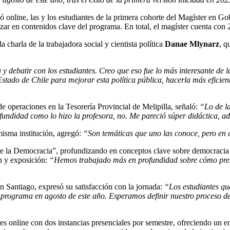
ió online, las y los estudiantes de la primera cohorte del Magíster en G
r en contenidos clave del programa. En total, el magíster cuenta con 20
 charla de la trabajadora social y cientista política
Danae Mlynarz
, q
 y debatir con los estudiantes. Creo que eso fue lo más interesante de
Estado de Chile para mejorar esta política pública, hacerla más eficient
de operaciones en la Tesorería Provincial de Melipilla, señaló:
“Lo de la
fundidad como lo hizo la profesora, no. Me pareció súper didáctica, a
misma institución, agregó:
“Son temáticas que uno las conoce, pero en 
de la Democracia”, profundizando en conceptos clave sobre democracia y
ón y exposición:
“Hemos trabajado más en profundidad sobre cómo pres
ón Santiago, expresó su satisfacción con la jornada:
“Los estudiantes qu
 programa en agosto de este año. Esperamos definir nuestro proceso d
s online con dos instancias presenciales por semestre, ofreciendo un e