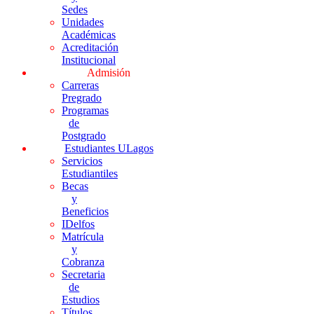
Sedes
Unidades
Académicas
Acreditación
Institucional
Admisión
Carreras
Pregrado
Programas
de
Postgrado
Estudiantes ULagos
Servicios
Estudiantiles
Becas
y
Beneficios
IDelfos
Matrícula
y
Cobranza
Secretaria
de
Estudios
Títulos