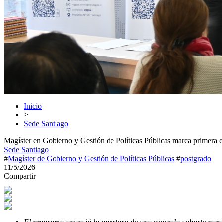
Inicio
>
Sede Santiago
Magíster en Gobierno y Gestión de Políticas Públicas marca primera c
Sede Santiago
#
Magíster de Gobierno y Gestión de Políticas Públicas
#
postgrado
11/5/2026
Compartir
El programa anunció la apertura de una segunda cohorte para ag