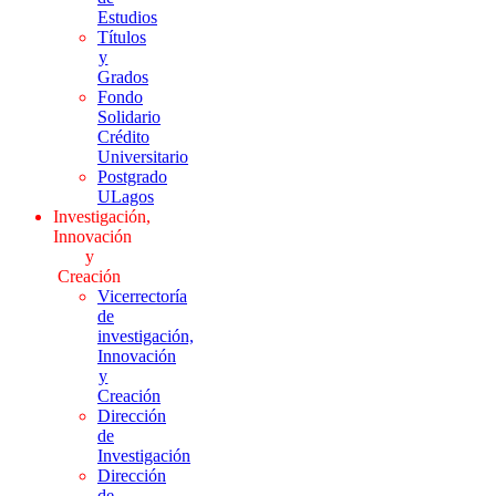
Estudios
Títulos
y
Grados
Fondo
Solidario
Crédito
Universitario
Postgrado
ULagos
Investigación,
Innovación
y
Creación
Vicerrectoría
de
investigación,
Innovación
y
Creación
Dirección
de
Investigación
Dirección
de