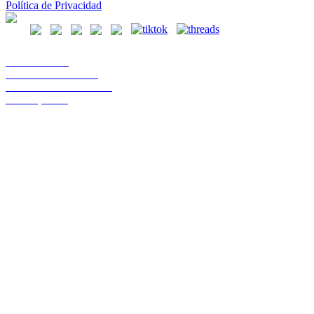
Política de Privacidad
Casa Central
Lord Cochrane 1046
Teléfono 56 642333000
Osorno, Chile