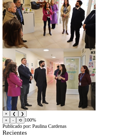
×
❮
❯
100%
+
-
⟲
Publicado por: Paulina Cardenas
Recientes