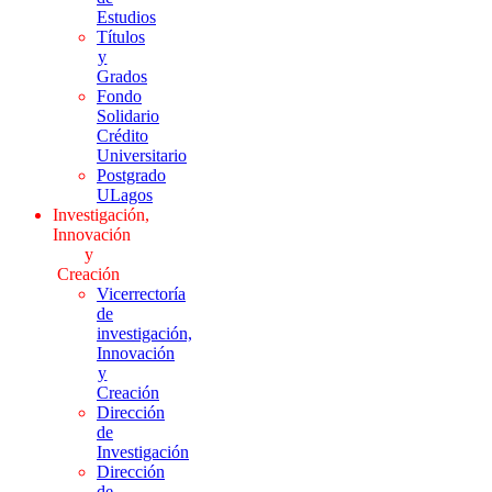
Estudios
Títulos
y
Grados
Fondo
Solidario
Crédito
Universitario
Postgrado
ULagos
Investigación,
Innovación
y
Creación
Vicerrectoría
de
investigación,
Innovación
y
Creación
Dirección
de
Investigación
Dirección
de