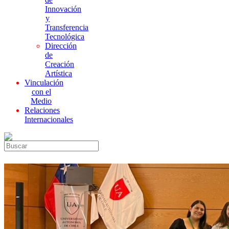
Innovación
y
Transferencia
Tecnológica
Dirección
de
Creación
Artística
Vinculación
con el
Medio
Relaciones
Internacionales