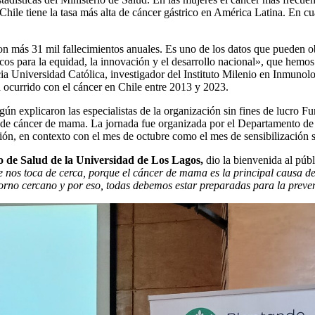
 Chile tiene la tasa más alta de cáncer gástrico en América Latina. En c
con más 31 mil fallecimientos anuales. Es uno de los datos que pueden ob
líticos para la equidad, la innovación y el desarrollo nacional», que h
a Universidad Católica, investigador del Instituto Milenio en Inmunolo
 ocurrido con el cáncer en Chile entre 2013 y 2023.
gún explicaron las especialistas de la organización sin fines de lucro F
sgo de cáncer de mama. La jornada fue organizada por el Departamento 
ión, en contexto con el mes de octubre como el mes de sensibilización 
to de Salud de la Universidad de Los Lagos,
dio la bienvenida al púb
 nos toca de cerca, porque el cáncer de mama es la principal causa d
torno cercano y por eso, todas debemos estar preparadas para la prev