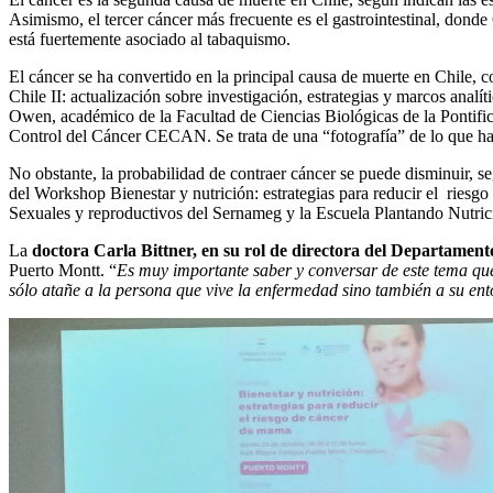
Asimismo, el tercer cáncer más frecuente es el gastrointestinal, donde
está fuertemente asociado al tabaquismo.
El cáncer se ha convertido en la principal causa de muerte en Chile, 
Chile II: actualización sobre investigación, estrategias y marcos ana
Owen, académico de la Facultad de Ciencias Biológicas de la Pontifici
Control del Cáncer CECAN. Se trata de una “fotografía” de lo que ha
No obstante, la probabilidad de contraer cáncer se puede disminuir, se
del Workshop Bienestar y nutrición: estrategias para reducir el rie
Sexuales y reproductivos del Sernameg y la Escuela Plantando Nutric
La
doctora Carla Bittner, en su rol de directora del Departamen
Puerto Montt. “
Es muy importante saber y conversar de este tema que
sólo atañe a la persona que vive la enfermedad sino también a su en