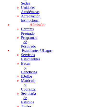
Sedes
Unidades
Académicas
Acreditación
Institucional
Admisión
Carreras
Pregrado
Programas
de
Postgrado
Estudiantes ULagos
Servicios
Estudiantiles
Becas
y
Beneficios
IDelfos
Matrícula
y
Cobranza
Secretaria
de
Estudios
Títulos