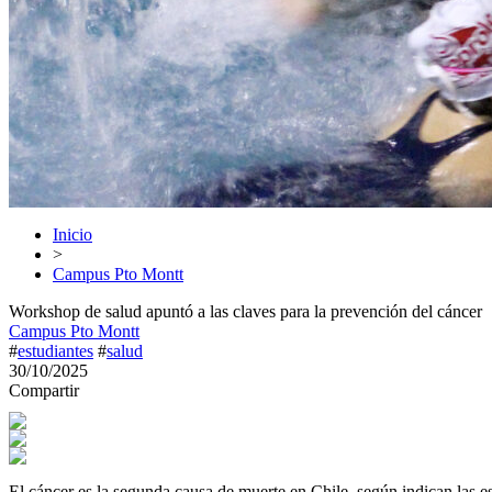
Inicio
>
Campus Pto Montt
Workshop de salud apuntó a las claves para la prevención del cáncer
Campus Pto Montt
#
estudiantes
#
salud
30/10/2025
Compartir
El cáncer es la segunda causa de muerte en Chile, según indican las es