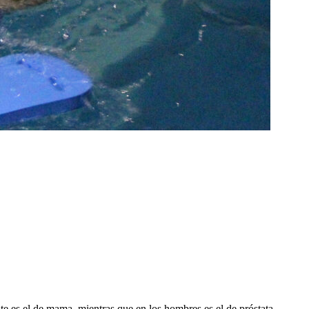
te es el de mama, mientras que en los hombres es el de próstata.