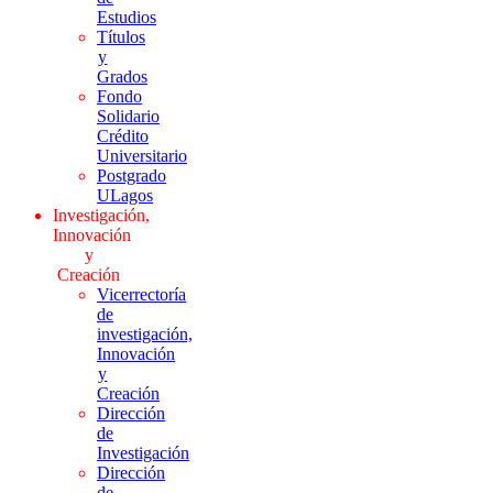
Estudios
Títulos
y
Grados
Fondo
Solidario
Crédito
Universitario
Postgrado
ULagos
Investigación,
Innovación
y
Creación
Vicerrectoría
de
investigación,
Innovación
y
Creación
Dirección
de
Investigación
Dirección
de