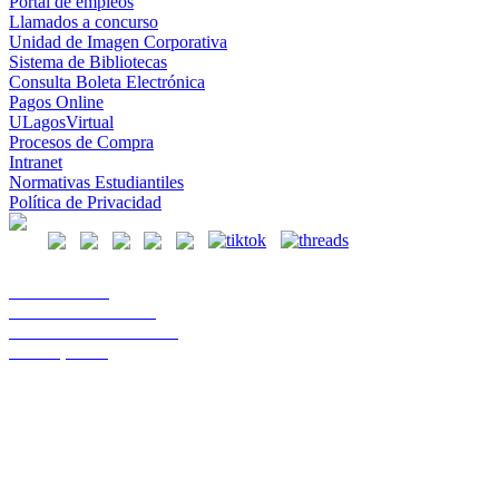
Portal de empleos
Llamados a concurso
Unidad de Imagen Corporativa
Sistema de Bibliotecas
Consulta Boleta Electrónica
Pagos Online
ULagosVirtual
Procesos de Compra
Intranet
Normativas Estudiantiles
Política de Privacidad
Casa Central
Lord Cochrane 1046
Teléfono 56 642333000
Osorno, Chile