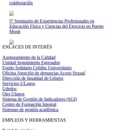
colaboración
5° Seminario de Experiencias Profesionales en
Educación Física y Ciencias del Ejercicio en Puerto
Montt
ENLACES DE INTERÉS
Aseguramiento de la Calidad
Unidad Seguimiento Egresados
Fondo Solidario Crédito Universitario
Oficina Atención de denuncias Acoso Sexual
Dirección de Igualdad de Género
Servicios ULagos
Udedoc
Oirs Ulagos
Sistema de Gestión de Indicadores (SGI)
Centro de Formación Integral
Sistemas de gestión académica
EMPLEOS Y HERRAMIENTAS