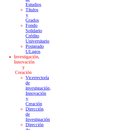
Estudios
Títulos
y
Grados
Fondo
Solidario
Crédito
Universitario
Postgrado
ULagos
Investigación,
Innovación
y
Creación
Vicerrectoría
de
investigación,
Innovación
y
Creación
Dirección
de
Investigación
Dirección
de