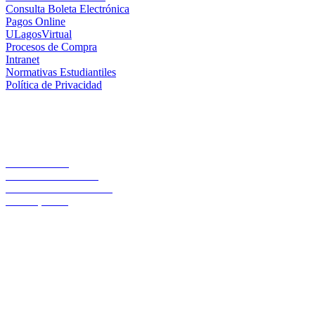
Consulta Boleta Electrónica
Pagos Online
ULagosVirtual
Procesos de Compra
Intranet
Normativas Estudiantiles
Política de Privacidad
Casa Central
Lord Cochrane 1046
Teléfono 56 642333000
Osorno, Chile