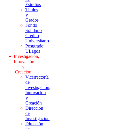
Estudios
Títulos
y
Grados
Fondo
Solidario
Crédito
Universitario
Postgrado
ULagos
Investigación,
Innovación
y
Creación
Vicerrectoría
de
investigación,
Innovación
y
Creación
Dirección
de
Investigación
Dirección
de