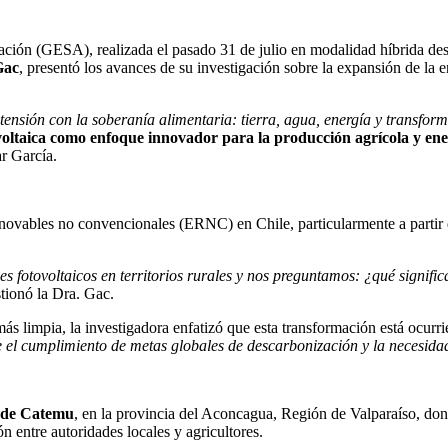
tación (GESA), realizada el pasado 31 de julio en modalidad híbrida d
Gac
, presentó los avances de su investigación sobre la expansión de la en
u tensión con la soberanía alimentaria: tierra, agua, energía y transfo
ltaica como enfoque innovador para la producción agrícola y energ
r García.
novables no convencionales (ERNC) en Chile, particularmente a partir 
s fotovoltaicos en territorios rurales y nos preguntamos: ¿qué signific
stionó la Dra. Gac.
s limpia, la investigadora enfatizó que esta transformación está ocurriend
e el cumplimiento de metas globales de descarbonización y la necesidad
de Catemu
, en la provincia del Aconcagua, Región de Valparaíso, don
 entre autoridades locales y agricultores.