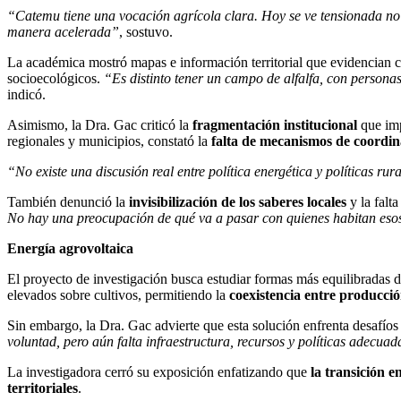
“Catemu tiene una vocación agrícola clara. Hoy se ve tensionada no s
manera acelerada”
, sostuvo.
La académica mostró mapas e información territorial que evidencian
socioecológicos.
“Es distinto tener un campo de alfalfa, con personas
indicó.
Asimismo, la Dra. Gac criticó la
fragmentación institucional
que imp
regionales y municipios, constató la
falta de mecanismos de coordina
“No existe una discusión real entre política energética y políticas ru
También denunció la
invisibilización de los saberes locales
y la falt
No hay una preocupación de qué va a pasar con quienes habitan esos 
Energía agrovoltaica
El proyecto de investigación busca estudiar formas más equilibradas de 
elevados sobre cultivos, permitiendo la
coexistencia entre producció
Sin embargo, la Dra. Gac advierte que esta solución enfrenta desafío
voluntad, pero aún falta infraestructura, recursos y políticas adecua
La investigadora cerró su exposición enfatizando que
la transición e
territoriales
.