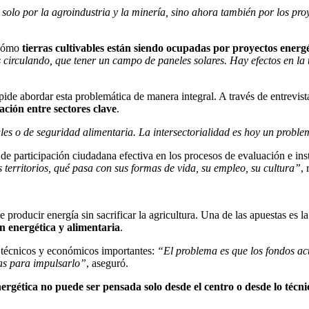
olo por la agroindustria y la minería, sino ahora también por los proy
 cómo
tierras cultivables están siendo ocupadas por proyectos energé
 circulando, que tener un campo de paneles solares. Hay efectos en la 
ide abordar esta problemática de manera integral. A través de entrevist
ción entre sectores clave
.
rales o de seguridad alimentaria. La intersectorialidad es hoy un probl
a de participación ciudadana efectiva en los procesos de evaluación e in
territorios, qué pasa con sus formas de vida, su empleo, su cultura”
,
producir energía sin sacrificar la agricultura. Una de las apuestas es l
n energética y alimentaria
.
s técnicos y económicos importantes:
“El problema es que los fondos act
das para impulsarlo”
, aseguró.
nergética no puede ser pensada solo desde el centro o desde lo técni