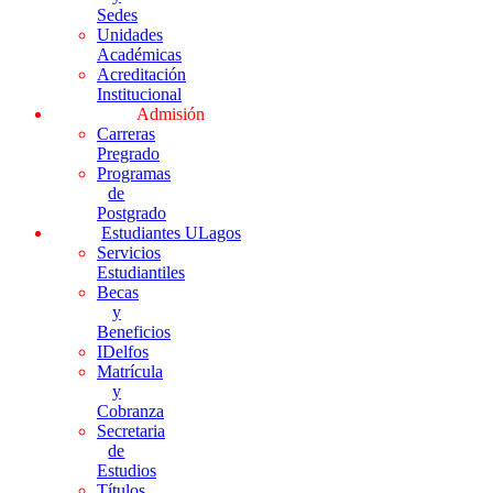
Sedes
Unidades
Académicas
Acreditación
Institucional
Admisión
Carreras
Pregrado
Programas
de
Postgrado
Estudiantes ULagos
Servicios
Estudiantiles
Becas
y
Beneficios
IDelfos
Matrícula
y
Cobranza
Secretaria
de
Estudios
Títulos