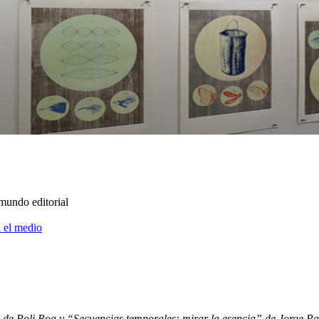
mundo editorial
 el medio
 de Poli Roa y “Secuencias temporales: mirar la esencia” de Jorge Pad