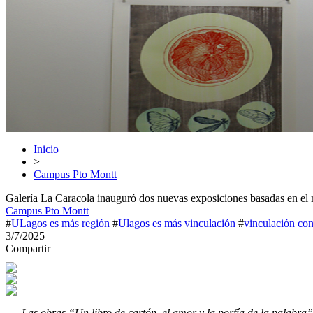
Inicio
>
Campus Pto Montt
Galería La Caracola inauguró dos nuevas exposiciones basadas en el 
Campus Pto Montt
#
ULagos es más región
#
Ulagos es más vinculación
#
vinculación con
3/7/2025
Compartir
Las obras “Un libro de cartón, el amor y la porfía de la palabra”