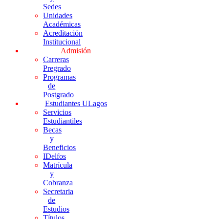
Sedes
Unidades
Académicas
Acreditación
Institucional
Admisión
Carreras
Pregrado
Programas
de
Postgrado
Estudiantes ULagos
Servicios
Estudiantiles
Becas
y
Beneficios
IDelfos
Matrícula
y
Cobranza
Secretaria
de
Estudios
Títulos