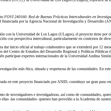
cto
FOVI 240160: Red de Buenas Prácticas Interculturales en Investigac
onal financiada por la Agencia Nacional de Investigación y Desarrollo 
 con la Universidad de Los Lagos (ULagos), el proyecto tiene por obje
ación con perspectiva intercultural, particularmente en contextos de div
ra dar inicio oficial al trabajo colaborativo que se extenderá por 12 mes
cos del Centro de Estudios del Desarrollo Regional y Políticas Pública
n participan expertos internacionales de la Universidad Andina Simón
stigación más ética, situada y respetuosa de las comunidades. En este
mada en este proyecto financiado por ANID, constituye un gran paso en l
tanto de investigadores e investigadoras, así como de comunidades, qui
o ellas -las comunidades- quienes han proveído a la Academia de susten