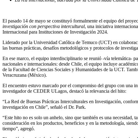
El pasado 14 de mayo se constituyó formalmente el equipo del proye
investigación con perspectiva intercultural
, una iniciativa internaci
Internacional para Instituciones de Investigación 2024.
Liderado por la Universidad Católica de Temuco (UCT) en colaboración
las buenas prácticas, desafíos metodológicos y protocolos de investig
En ese marco, el equipo interdisciplinario se reunió -vía telemática- pa
nacionales e internacionales: desde Chile, el equipo incluye académi
de la Facultad de Ciencias Sociales y Humanidades de la UCT. Tambié
Veracruzana (México).
El encuentro estuvo marcado por el compromiso del grupo con una inve
investigador de CEDER ULagos, destacó la relevancia del hito:
“La Red de Buenas Prácticas Interculturales en Investigación, confor
investigación en Chile”, señaló el Dr. Park.
“Este hito no es solo un anhelo, sino que también es una necesidad, 
consideración en los productos, beneficios y en la metodología, siend
tiempo”, agregó.