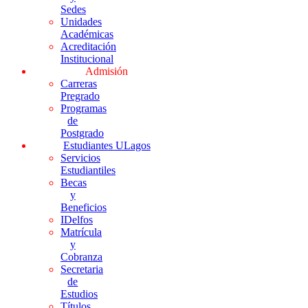
Sedes
Unidades
Académicas
Acreditación
Institucional
Admisión
Carreras
Pregrado
Programas
de
Postgrado
Estudiantes ULagos
Servicios
Estudiantiles
Becas
y
Beneficios
IDelfos
Matrícula
y
Cobranza
Secretaria
de
Estudios
Títulos