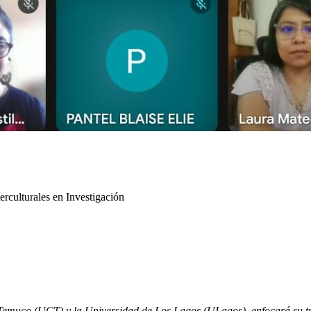
rculturales en Investigación
 Temuco (UCT) y la Universidad de Los Lagos (ULagos), enfocará su tra