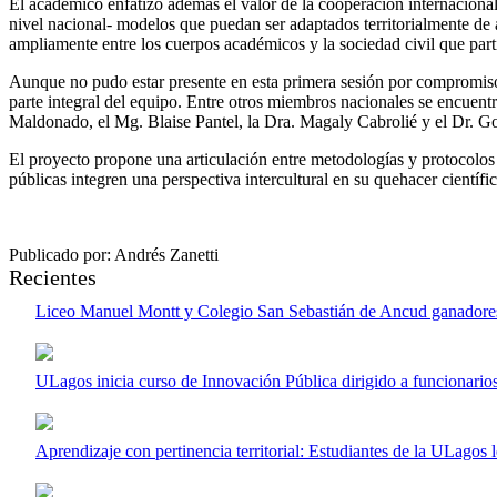
El académico enfatizó además el valor de la cooperación internacion
nivel nacional- modelos que puedan ser adaptados territorialmente de 
ampliamente entre los cuerpos académicos y la sociedad civil que parti
Aunque no pudo estar presente en esta primera sesión por compromis
parte integral del equipo. Entre otros miembros nacionales se encuen
Maldonado, el Mg. Blaise Pantel, la Dra. Magaly Cabrolié y el Dr. G
El proyecto propone una articulación entre metodologías y protocolos 
públicas integren una perspectiva intercultural en su quehacer científic
Publicado por: Andrés Zanetti
Recientes
Liceo Manuel Montt y Colegio San Sebastián de Ancud ganadores 
ULagos inicia curso de Innovación Pública dirigido a funcionari
Aprendizaje con pertinencia territorial: Estudiantes de la ULagos 