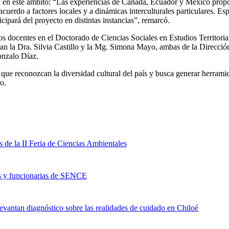
al en este ámbito: “Las experiencias de Canadá, Ecuador y México prop
acuerdo a factores locales y a dinámicas interculturales particulares. 
cipará del proyecto en distintas instancias”, remarcó.
os docentes en el Doctorado de Ciencias Sociales en Estudios Territ
tran la Dra. Silvia Castillo y la Mg. Simona Mayo, ambas de la Direcci
onzalo Díaz.
que reconozcan la diversidad cultural del país y busca generar herramien
o.
de la II Feria de Ciencias Ambientales
os y funcionarias de SENCE
levantan diagnóstico sobre las realidades de cuidado en Chiloé