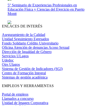
5° Seminario de Experiencias Profesionales en
Educación Física y Ciencias del Ejercicio en Puerto
Montt
ENLACES DE INTERÉS
Aseguramiento de la Calidad
Unidad Seguimiento Egresados
Fondo Solidario Crédito Universitario
Oficina Atención de denuncias Acoso Sexual
Dirección de Igualdad de Género
Servicios ULagos
Udedoc
Oirs Ulagos
Sistema de Gestión de Indicadores (SGI)
Centro de Formación Integral
Sistemas de gestión académica
EMPLEOS Y HERRAMIENTAS
Portal de empleos
Llamados a concurso
Unidad de Imagen Corporativa