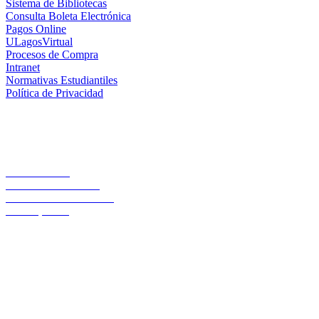
Sistema de Bibliotecas
Consulta Boleta Electrónica
Pagos Online
ULagosVirtual
Procesos de Compra
Intranet
Normativas Estudiantiles
Política de Privacidad
Casa Central
Lord Cochrane 1046
Teléfono 56 642333000
Osorno, Chile