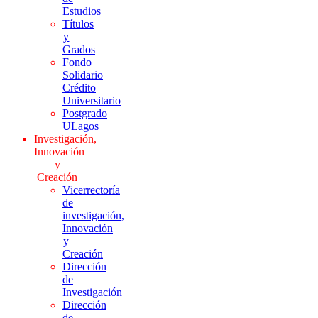
Estudios
Títulos
y
Grados
Fondo
Solidario
Crédito
Universitario
Postgrado
ULagos
Investigación,
Innovación
y
Creación
Vicerrectoría
de
investigación,
Innovación
y
Creación
Dirección
de
Investigación
Dirección
de