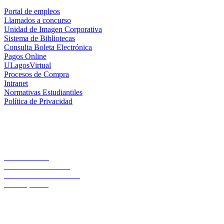
Portal de empleos
Llamados a concurso
Unidad de Imagen Corporativa
Sistema de Bibliotecas
Consulta Boleta Electrónica
Pagos Online
ULagosVirtual
Procesos de Compra
Intranet
Normativas Estudiantiles
Política de Privacidad
Casa Central
Lord Cochrane 1046
Teléfono 56 642333000
Osorno, Chile