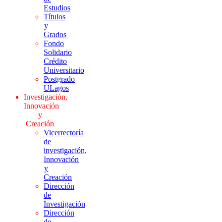
Estudios
Títulos
y
Grados
Fondo
Solidario
Crédito
Universitario
Postgrado
ULagos
Investigación,
Innovación
y
Creación
Vicerrectoría
de
investigación,
Innovación
y
Creación
Dirección
de
Investigación
Dirección
de