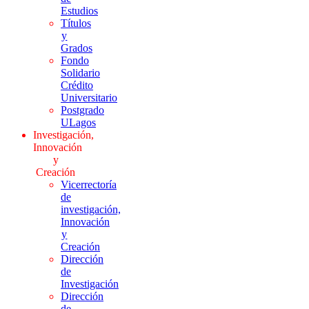
Estudios
Títulos
y
Grados
Fondo
Solidario
Crédito
Universitario
Postgrado
ULagos
Investigación,
Innovación
y
Creación
Vicerrectoría
de
investigación,
Innovación
y
Creación
Dirección
de
Investigación
Dirección
de