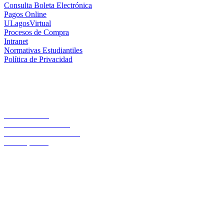
Consulta Boleta Electrónica
Pagos Online
ULagosVirtual
Procesos de Compra
Intranet
Normativas Estudiantiles
Política de Privacidad
Casa Central
Lord Cochrane 1046
Teléfono 56 642333000
Osorno, Chile