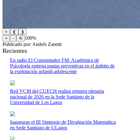
×
❮
❯
100%
+
-
⟲
Publicado por: Andrés Zanetti
Recientes
En radio El Conquistador FM: Académica de
Psicología entrega pautas preventivas en el ámbito de
la explotación infantil-adolescente
Red VCM del CUECH realiza primera plenaria
nacional de 2026 en la Sede Santiago de la
Universidad de Los Lagos
Inauguran el III Simposio de Divulgación Matemática
en Sede Santiago de ULagos